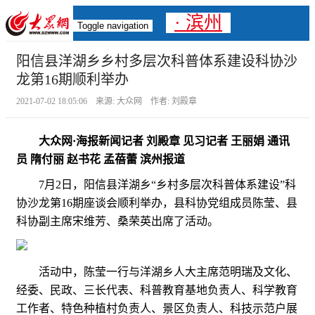
· 滨州
Toggle navigation
阳信县洋湖乡乡村多层次科普体系建设科协沙
龙第16期顺利举办
2021-07-02 18:05:06 来源: 大众网 作者: 刘殿章
大众网·海报新闻记者 刘殿章 见习记者 王丽娟 通讯
员 隋付丽 赵书花 孟蓓蕾 滨州报道
7月2日，阳信县洋湖乡“乡村多层次科普体系建设”科
协沙龙第16期座谈会顺利举办，县科协党组成员陈莹、县
科协副主席宋维芳、桑荣英出席了活动。
活动中，陈莹一行与洋湖乡人大主席范明瑞及文化、
经委、民政、三长代表、科普教育基地负责人、科学教育
工作者、特色种植村负责人、景区负责人、科技示范户展