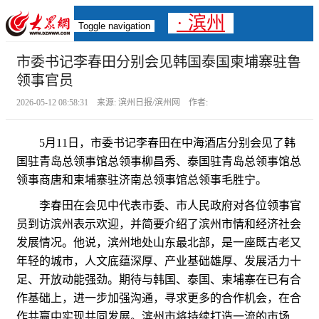
· 滨州
Toggle navigation
市委书记李春田分别会见韩国泰国柬埔寨驻鲁
领事官员
2026-05-12 08:58:31 来源: 滨州日报/滨州网 作者:
5月11日，市委
书记
李春田在中海酒店分别会见了韩
国驻青岛总领事馆总领事柳昌秀、泰国驻青岛总领事馆总
领事商唐和柬埔寨驻济南总领事馆总领事毛胜宁。
李春田在会见中代表市委、市人民政府对各位领事
官
员
到访滨州表示欢迎，并简要介绍了滨州市情和经济社会
发展情况。他说，滨州地处山东最北部，是一座既古老又
年轻的城市，人文底蕴深厚、产业基础雄厚、发展活力十
足、开放动能强劲。期待与韩国、泰国、柬埔寨在已有合
作基础上，进一步加强沟通，寻求更多的合作机会，在合
作共赢中实现共同发展。滨州市将持续打造一流的市场