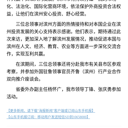
化、法治化、国际化营商环境，依法保护外商投资合法权
益，让他们在滨州安心投资、舒心经营。
三位总领事对滨州方面的热情接待和对本国企业在滨
州投资发展的关心支持表示感谢。他们表示，期待通过此
次来访，更加深入地了解滨州发展情况，推动促进本国与
滨州在人文、经济、教育、农业等方面进一步深化交流合
作，实现互利共赢。
在滨期间，三位总领事还将分赴我市有关县市区参观
考察，并参加外国驻鲁领事
官员
齐鲁（滨州）行产业合作
双向推介座谈会。
省委外办副主任杨怀广，我市领导丁锋、张庆勇参加
活动。
【更多新闻，请下载"海报新闻"客户端或订阅山东手机报】
【山东手机报订阅：移动用户发送短信SD到10658000】