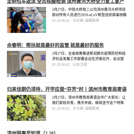
定制包车返滨 全员核酸检测 滨州黄河大桥全力复工复产
2月27日，中铁大桥局二公司滨州黄河大桥项目
部对所有人员进行2019-nCoV新型冠状病毒核酸
检测，严格落实疫情防控主体责任，为项目安
02-28 08-02
大众网·海报新闻
全复工复产保驾护航。同日，滨州黄河大桥项
目部定制“点对点”包车服务，派出两辆大巴车专
门前往梁山县接22名劳务人员返滨复工。
[详细]
佘春明：帮扶就是最好的监管 就是最好的服务
2月27日，全省统筹推进新冠肺炎疫情防控和经
济社会发展工作部署会议在济南召开，会议提
出了统筹推进疫情防控和经济社会发展工作的
02-28 08-02
山东卫视
重点任务和重大举措。滨州市委书记佘春明表
示：“疫情当前，帮扶就是最好的监管，就是最
好的服务。
[详细]
归来佳期仍须待，开学应是“芬芳”时丨滨州市教育局寄语
全市广大家长
2月27日，滨州市教育局寄语全市广大家长：让
我们家校共育，携手并肩，继续坚守这个特殊
的假期，继续关心关注孩子的健康、学习和成
02-28 08-02
大众网·海报新闻
长，安心等待我们的开学通知！相信，即将到
来的开学季，定是“桃李芬芳”时！
[详细]
滨州网事早知道（2.28）