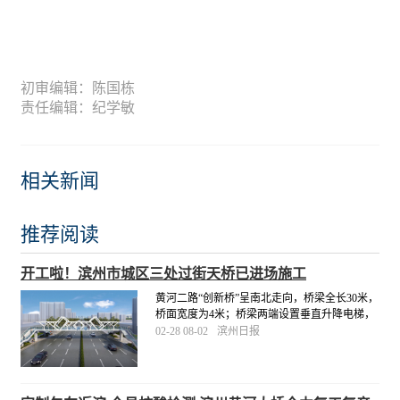
初审编辑：陈国栋
责任编辑：纪学敏
相关新闻
推荐阅读
开工啦！滨州市城区三处过街天桥已进场施工
黄河二路“创新桥”呈南北走向，桥梁全长30米，
桥面宽度为4米；桥梁两端设置垂直升降电梯，
人行梯道宽2.5米。市城管局将督促施工单位科
02-28 08-02
滨州日报
学组织施工，合理衔接工序，高标准、高质
量、按进度推进，于4月底前完成三处工程建
设。
[详细]