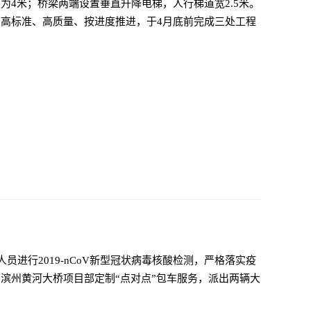
为4米；桥梁两端设置垂直升降电梯，人行梯道宽2.5米。
高标准、高质量、按进度推进，于4月底前完成三处工程
员进行2019-nCoV新型冠状病毒核酸检测，严格落实疫
滨州黄河大桥项目部定制“点对点”包车服务，派出两辆大