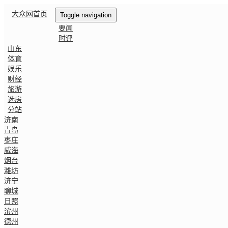
大众网首页
Toggle navigation
要闻
时评
山东
体育
娱乐
财经
旅游
选房
分站
济南
青岛
枣庄
威海
烟台
潍坊
济宁
聊城
日照
滨州
德州