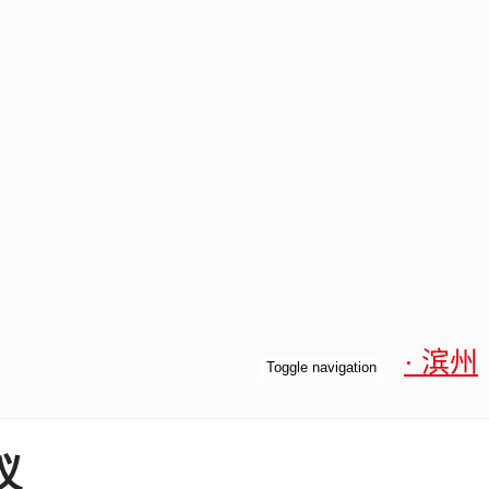
· 滨州
Toggle navigation
议