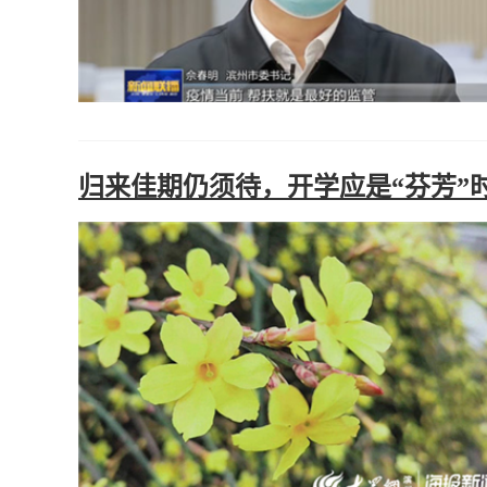
归来佳期仍须待，开学应是“芬芳”