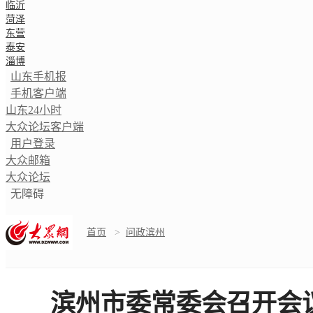
临沂
菏泽
东营
泰安
淄博
山东手机报
手机客户端
山东24小时
大众论坛客户端
用户登录
大众邮箱
大众论坛
无障碍
首页
>
问政滨州
滨州市委常委会召开会