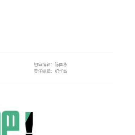
初审编辑：陈国栋
责任编辑：纪学敏