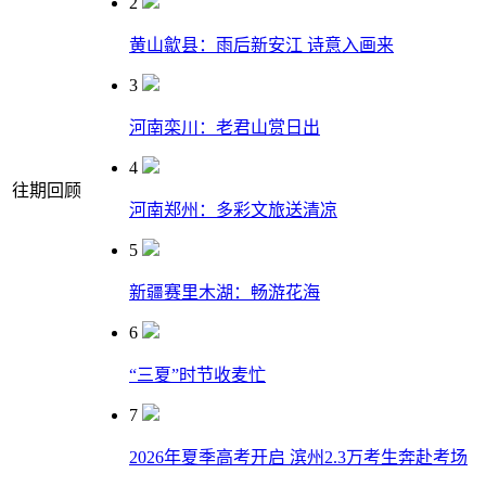
2
黄山歙县：雨后新安江 诗意入画来
3
河南栾川：老君山赏日出
4
往期回顾
河南郑州：多彩文旅送清凉
5
新疆赛里木湖：畅游花海
6
“三夏”时节收麦忙
7
2026年夏季高考开启 滨州2.3万考生奔赴考场