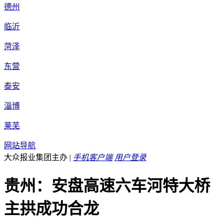
德州
临沂
菏泽
东营
泰安
淄博
莱芜
网站导航
大众报业集团主办
|
手机客户端
用户登录
贵州：安盘高速六车河特大桥
主拱成功合龙