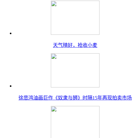
天气晴好，抢收小麦
徐悲鸿油画巨作《奴隶与狮》时隔15年再现拍卖市场