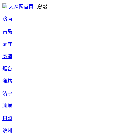
大众网首页
|
分站
济南
青岛
枣庄
威海
烟台
潍坊
济宁
聊城
日照
滨州