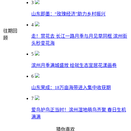
3
山东即墨：“玫瑰经济”助力乡村振兴
4
往期回
走！赏花去 长江一路月季与月见草同框 滨州街
顾
头秒变花海
5
滨州月季满城盛放 绘就生态宜居花漾画卷
6
山东荣成：18万亩海带进入集中收获期
7
爱鸟护鸟正当时！滨州湿地萌鸟齐聚 春日生机
满满
猜你喜欢