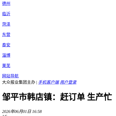
德州
临沂
菏泽
东营
泰安
淄博
莱芜
网站导航
大众报业集团主办
|
手机客户端
用户登录
邹平市韩店镇：赶订单 生产忙
2026年06月01日 16:58