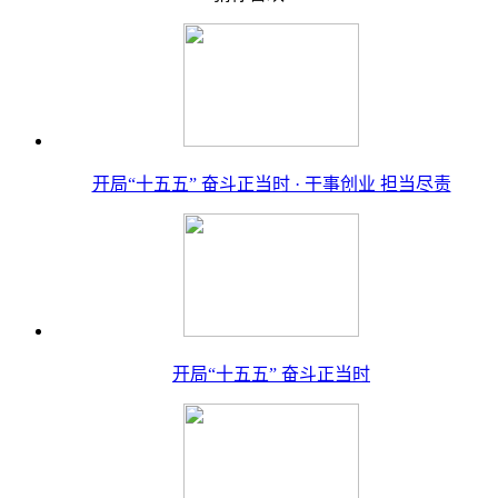
开局“十五五” 奋斗正当时 · 干事创业 担当尽责
开局“十五五” 奋斗正当时