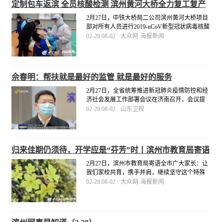
定制包车返滨 全员核酸检测 滨州黄河大桥全力复工复产
2月27日，中铁大桥局二公司滨州黄河大桥项目
部对所有人员进行2019-nCoV新型冠状病毒核酸
检测，严格落实疫情防控主体责任，为项目安
02-28 08-02
大众网·海报新闻
全复工复产保驾护航。同日，滨州黄河大桥项
目部定制“点对点”包车服务，派出两辆大巴车专
门前往梁山县接22名劳务人员返滨复工。
[详细]
佘春明：帮扶就是最好的监管 就是最好的服务
2月27日，全省统筹推进新冠肺炎疫情防控和经
济社会发展工作部署会议在济南召开，会议提
出了统筹推进疫情防控和经济社会发展工作的
02-28 08-02
山东卫视
重点任务和重大举措。滨州市委书记佘春明表
示：“疫情当前，帮扶就是最好的监管，就是最
好的服务。
[详细]
归来佳期仍须待，开学应是“芬芳”时丨滨州市教育局寄语
全市广大家长
2月27日，滨州市教育局寄语全市广大家长：让
我们家校共育，携手并肩，继续坚守这个特殊
的假期，继续关心关注孩子的健康、学习和成
02-28 08-02
大众网·海报新闻
长，安心等待我们的开学通知！相信，即将到
来的开学季，定是“桃李芬芳”时！
[详细]