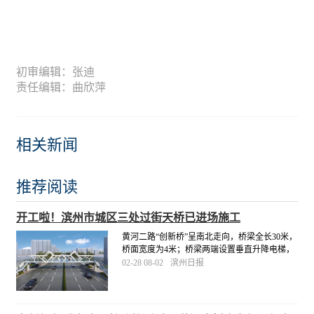
初审编辑：张迪
责任编辑：曲欣萍
相关新闻
推荐阅读
开工啦！滨州市城区三处过街天桥已进场施工
黄河二路“创新桥”呈南北走向，桥梁全长30米，
桥面宽度为4米；桥梁两端设置垂直升降电梯，
人行梯道宽2.5米。市城管局将督促施工单位科
02-28 08-02
滨州日报
学组织施工，合理衔接工序，高标准、高质
量、按进度推进，于4月底前完成三处工程建
设。
[详细]