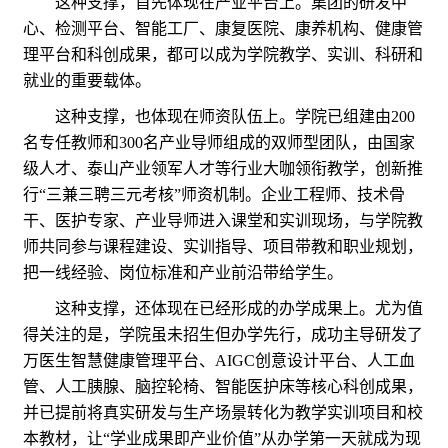
这种支撑，首先体现在产业平台上。集团的研发中
心、检测平台、智能工厂、康复医院、康养机构、健康管
理平台和科创成果，都可以成为学院教学、实训、科研和
就业的重要载体。
这种支撑，也体现在师资队伍上。学院已组建由200
名专任教师和300名产业导师组成的双师型团队，由国家
级人才、泰山产业领军人才等行业大咖领衔教学，创新推
行“三兼三聘三元考核”师资机制。企业工程师、技术骨
干、医护专家、产业导师进入课堂和实训现场，与学院教
师共同参与课程建设、实训指导、项目带教和职业规划，
把一线经验、岗位标准和产业前沿带给学生。
这种支撑，还体现在已经形成的办学成果上。尤为值
得关注的是，学院虽未招生但办学先行，成功主导研发了
万医生智慧健康管理平台、AIGC创意设计平台、人工血
管、人工胰腺、脑控轮椅、智能医护床等核心科创成果，
并已提前将真实研发与生产场景转化为教学实训项目和校
本教材，让“学业成果即产业价值”从办学第一天就成为现