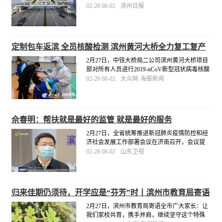
人行梯道宽2.5米。市城管局将督促施工单位科
02-28 08-02
滨州日报
学组织施工，合理衔接工序，高标准、高质
量、按进度推进，于4月底前完成三处工程建
设。
[详细]
定制包车返滨 全员核酸检测 滨州黄河大桥全力复工复产
2月27日，中铁大桥局二公司滨州黄河大桥项目
部对所有人员进行2019-nCoV新型冠状病毒核酸
检测，严格落实疫情防控主体责任，为项目安
02-28 08-02
大众网·海报新闻
全复工复产保驾护航。同日，滨州黄河大桥项
目部定制“点对点”包车服务，派出两辆大巴车专
门前往梁山县接22名劳务人员返滨复工。
[详细]
佘春明：帮扶就是最好的监管 就是最好的服务
2月27日，全省统筹推进新冠肺炎疫情防控和经
济社会发展工作部署会议在济南召开，会议提
出了统筹推进疫情防控和经济社会发展工作的
02-28 08-02
山东卫视
重点任务和重大举措。滨州市委书记佘春明表
示：“疫情当前，帮扶就是最好的监管，就是最
好的服务。
[详细]
归来佳期仍须待，开学应是“芬芳”时丨滨州市教育局寄语
全市广大家长
2月27日，滨州市教育局寄语全市广大家长：让
我们家校共育，携手并肩，继续坚守这个特殊