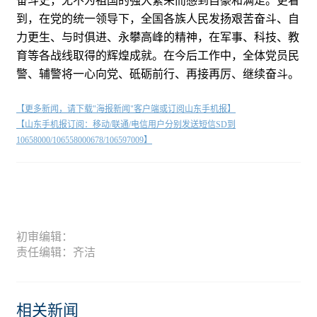
奋斗史，无不为祖国的强大繁荣而感到自豪和满足。更看
到，在党的统一领导下，全国各族人民发扬艰苦奋斗、自
力更生、与时俱进、永攀高峰的精神，在军事、科技、教
育等各战线取得的辉煌成就。在今后工作中，全体党员民
警、辅警将一心向党、砥砺前行、再接再厉、继续奋斗。
【更多新闻，请下载"海报新闻"客户端或订阅山东手机报】
【山东手机报订阅：移动/联通/电信用户分别发送短信SD到
10658000/106558000678/106597009】
初审编辑：
责任编辑：齐洁
相关新闻