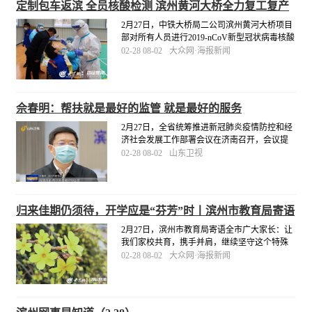
定制包车返滨 全员核酸检测 滨州黄河大桥全力复工复产
2月27日，中铁大桥局二公司滨州黄河大桥项目
部对所有人员进行2019-nCoV新型冠状病毒核酸
检测，严格落实疫情防控主体责任，为项目安
02-28 08-02
大众网·海报新闻
全复工复产保驾护航。同日，滨州黄河大桥项
目部定制“点对点”包车服务，派出两辆大巴车专
门前往梁山县接22名劳务人员返滨复工。
[详细]
佘春明：帮扶就是最好的监管 就是最好的服务
2月27日，全省统筹推进新冠肺炎疫情防控和经
济社会发展工作部署会议在济南召开，会议提
出了统筹推进疫情防控和经济社会发展工作的
02-28 08-02
山东卫视
重点任务和重大举措。滨州市委书记佘春明表
示：“疫情当前，帮扶就是最好的监管，就是最
好的服务。
[详细]
归来佳期仍须待，开学应是“芬芳”时丨滨州市教育局寄语
全市广大家长
2月27日，滨州市教育局寄语全市广大家长：让
我们家校共育，携手并肩，继续坚守这个特殊
的假期，继续关心关注孩子的健康、学习和成
02-28 08-02
大众网·海报新闻
长，安心等待我们的开学通知！相信，即将到
来的开学季，定是“桃李芬芳”时！
[详细]