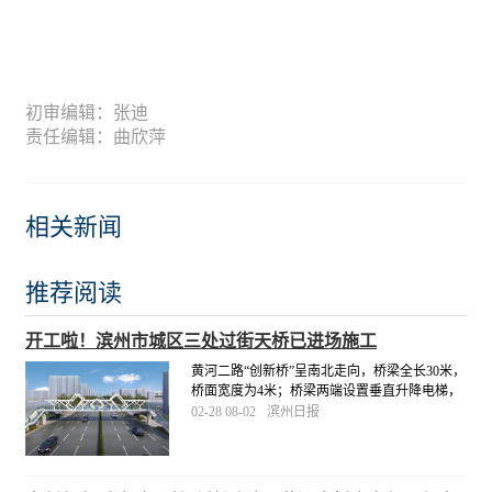
初审编辑：张迪
责任编辑：曲欣萍
相关新闻
推荐阅读
开工啦！滨州市城区三处过街天桥已进场施工
黄河二路“创新桥”呈南北走向，桥梁全长30米，
桥面宽度为4米；桥梁两端设置垂直升降电梯，
人行梯道宽2.5米。市城管局将督促施工单位科
02-28 08-02
滨州日报
学组织施工，合理衔接工序，高标准、高质
量、按进度推进，于4月底前完成三处工程建
设。
[详细]