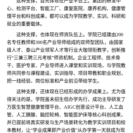
这种支撑，首先体现在产业平台上。集团的研发中
心、检测平台、智能工厂、康复医院、康养机构、健康管
理平台和科创成果，都可以成为学院教学、实训、科研和
就业的重要载体。
这种支撑，也体现在师资队伍上。学院已组建由200
名专任教师和300名产业导师组成的双师型团队，由国家
级人才、泰山产业领军人才等行业大咖领衔教学，创新推
行“三兼三聘三元考核”师资机制。企业工程师、技术骨
干、医护专家、产业导师进入课堂和实训现场，与学院教
师共同参与课程建设、实训指导、项目带教和职业规划，
把一线经验、岗位标准和产业前沿带给学生。
这种支撑，还体现在已经形成的办学成果上。尤为值
得关注的是，学院虽未招生但办学先行，成功主导研发了
万医生智慧健康管理平台、AIGC创意设计平台、人工血
管、人工胰腺、脑控轮椅、智能医护床等核心科创成果，
并已提前将真实研发与生产场景转化为教学实训项目和校
本教材，让“学业成果即产业价值”从办学第一天就成为现