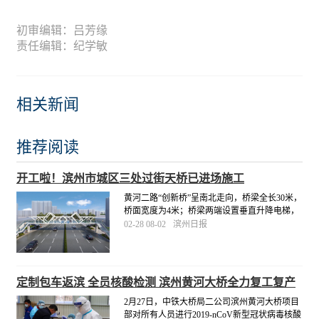
初审编辑：吕芳缘
责任编辑：纪学敏
相关新闻
推荐阅读
开工啦！滨州市城区三处过街天桥已进场施工
黄河二路“创新桥”呈南北走向，桥梁全长30米，
桥面宽度为4米；桥梁两端设置垂直升降电梯，
人行梯道宽2.5米。市城管局将督促施工单位科
02-28 08-02
滨州日报
学组织施工，合理衔接工序，高标准、高质
量、按进度推进，于4月底前完成三处工程建
设。
[详细]
定制包车返滨 全员核酸检测 滨州黄河大桥全力复工复产
2月27日，中铁大桥局二公司滨州黄河大桥项目
部对所有人员进行2019-nCoV新型冠状病毒核酸