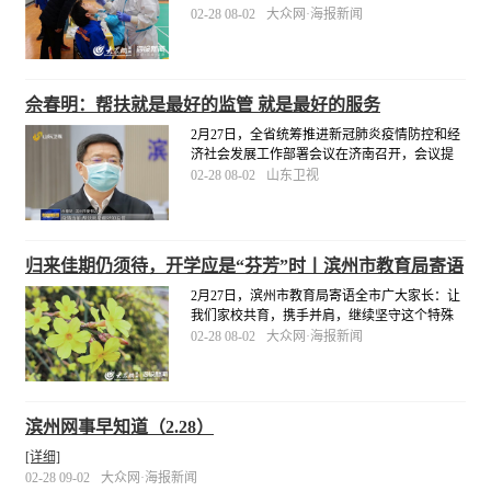
检测，严格落实疫情防控主体责任，为项目安
02-28 08-02
大众网·海报新闻
全复工复产保驾护航。同日，滨州黄河大桥项
目部定制“点对点”包车服务，派出两辆大巴车专
门前往梁山县接22名劳务人员返滨复工。
[详细]
佘春明：帮扶就是最好的监管 就是最好的服务
2月27日，全省统筹推进新冠肺炎疫情防控和经
济社会发展工作部署会议在济南召开，会议提
出了统筹推进疫情防控和经济社会发展工作的
02-28 08-02
山东卫视
重点任务和重大举措。滨州市委书记佘春明表
示：“疫情当前，帮扶就是最好的监管，就是最
好的服务。
[详细]
归来佳期仍须待，开学应是“芬芳”时丨滨州市教育局寄语
全市广大家长
2月27日，滨州市教育局寄语全市广大家长：让
我们家校共育，携手并肩，继续坚守这个特殊
的假期，继续关心关注孩子的健康、学习和成
02-28 08-02
大众网·海报新闻
长，安心等待我们的开学通知！相信，即将到
来的开学季，定是“桃李芬芳”时！
[详细]
滨州网事早知道（2.28）
[详细]
02-28 09-02
大众网·海报新闻