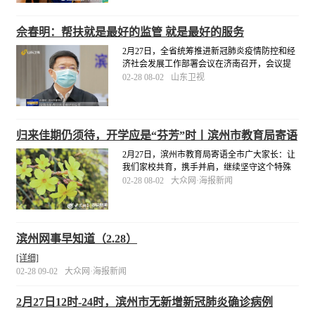
门前往梁山县接22名劳务人员返滨复工。
[详细]
佘春明：帮扶就是最好的监管 就是最好的服务
2月27日，全省统筹推进新冠肺炎疫情防控和经
济社会发展工作部署会议在济南召开，会议提
出了统筹推进疫情防控和经济社会发展工作的
02-28 08-02
山东卫视
重点任务和重大举措。滨州市委书记佘春明表
示：“疫情当前，帮扶就是最好的监管，就是最
好的服务。
[详细]
归来佳期仍须待，开学应是“芬芳”时丨滨州市教育局寄语
全市广大家长
2月27日，滨州市教育局寄语全市广大家长：让
我们家校共育，携手并肩，继续坚守这个特殊
的假期，继续关心关注孩子的健康、学习和成
02-28 08-02
大众网·海报新闻
长，安心等待我们的开学通知！相信，即将到
来的开学季，定是“桃李芬芳”时！
[详细]
滨州网事早知道（2.28）
[详细]
02-28 09-02
大众网·海报新闻
2月27日12时-24时，滨州市无新增新冠肺炎确诊病例