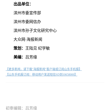
出品单位：
滨州市委宣传部
滨州市委网信办
滨州市孙子文化研究中心
大众网·海报新闻
策划：
王陆见 纪学敏
美编：
吕芳缘
【更多新闻，请下载"海报新闻"客户端或订阅山东手机报】
【山东手机报订阅：移动用户发送短信SD到10658000】
初审编辑：吕芳缘