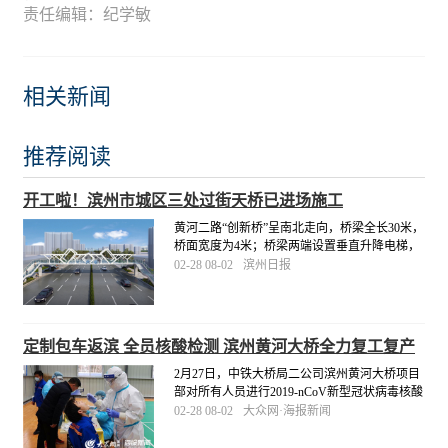
责任编辑：纪学敏
相关新闻
推荐阅读
开工啦！滨州市城区三处过街天桥已进场施工
黄河二路“创新桥”呈南北走向，桥梁全长30米，
桥面宽度为4米；桥梁两端设置垂直升降电梯，
人行梯道宽2.5米。市城管局将督促施工单位科
02-28 08-02
滨州日报
学组织施工，合理衔接工序，高标准、高质
量、按进度推进，于4月底前完成三处工程建
设。
[详细]
定制包车返滨 全员核酸检测 滨州黄河大桥全力复工复产
2月27日，中铁大桥局二公司滨州黄河大桥项目
部对所有人员进行2019-nCoV新型冠状病毒核酸
检测，严格落实疫情防控主体责任，为项目安
02-28 08-02
大众网·海报新闻
全复工复产保驾护航。同日，滨州黄河大桥项
目部定制“点对点”包车服务，派出两辆大巴车专