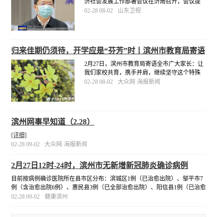
济社会发展工作部署会议在济南召开，会议提
出了统筹推进疫情防控和经济社会发展工作的
02-28 08-02
山东卫视
重点任务和重大举措。滨州市委书记佘春明表
示：“疫情当前，帮扶就是最好的监管，就是最
好的服务。
[详细]
归来佳期仍须待，开学应是“芬芳”时丨滨州市教育局寄语
全市广大家长
2月27日，滨州市教育局寄语全市广大家长：让
我们家校共育，携手并肩，继续坚守这个特殊
的假期，继续关心关注孩子的健康、学习和成
02-28 08-02
大众网·海报新闻
长，安心等待我们的开学通知！相信，即将到
来的开学季，定是“桃李芬芳”时！
[详细]
滨州网事早知道（2.28）
[详细]
02-28 09-02
大众网·海报新闻
2月27日12时-24时，滨州市无新增新冠肺炎确诊病例
目前按病例确诊医院所在县市区分布：滨城区1例（已治愈出院）、邹平市7
例（含治愈出院6例）、惠民县3例（已全部治愈出院）、阳信县1例（已治愈
出院）、无棣县3例（含治愈出院1例）。
[详细]
02-28 09-02
健康滨州