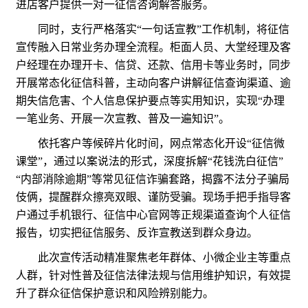
进店客户提供一对一征信咨询解答服务。
同时，支行严格落实“一句话宣教”工作机制，将征信
宣传融入日常业务办理全流程。柜面人员、大堂经理及客
户经理在办理开卡、信贷、还款、信用卡等业务时，同步
开展常态化征信科普，主动向客户讲解征信查询渠道、逾
期失信危害、个人信息保护要点等实用知识，实现“办理
一笔业务、开展一次宣教、普及一遍知识”。
依托客户等候碎片化时间，网点常态化开设“征信微
课堂”，通过以案说法的形式，深度拆解“花钱洗白征信”
“内部消除逾期”等常见征信诈骗套路，揭露不法分子骗局
伎俩，提醒群众擦亮双眼、谨防受骗。现场手把手指导客
户通过手机银行、征信中心官网等正规渠道查询个人征信
报告，切实把征信服务、反诈宣教送到群众身边。
此次宣传活动精准聚焦老年群体、小微企业主等重点
人群，针对性普及征信法律法规与信用维护知识，有效提
升了群众征信保护意识和风险辨别能力。