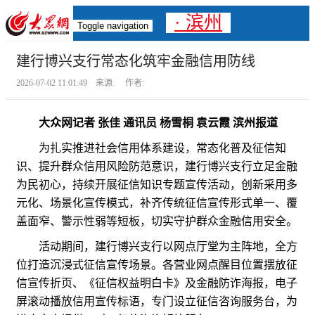
· 滨州
Toggle navigation
建行博兴支行常态化筑牢金融信用防线
2026-07-02 11:01:49 来源: 作者:
大众网记者 张佳 通讯员 杨雪桐 袁云霞 滨州报道
为扎实推进社会信用体系建设，常态化普及征信知
识、提升群众信用风险防范意识，建行博兴支行立足金融
为民初心，持续开展征信知识专题宣传活动，创新采用多
元化、场景化宣传模式，补齐传统征信宣传形式单一、覆
盖面窄、警示性弱等短板，切实守护群众金融信用安全。
活动期间，建行博兴支行以网点厅堂为主阵地，全方
位打造沉浸式征信宣传场景。各营业网点醒目位置摆放征
信宣传折页、《征信权益明白卡》及金融防诈海报，电子
屏滚动播放信用宣传标语，专门设立征信咨询服务台，为