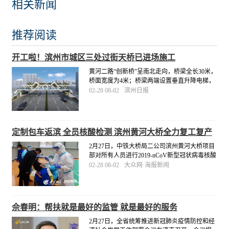
相关新闻
推荐阅读
开工啦！滨州市城区三处过街天桥已进场施工
黄河二路“创新桥”呈南北走向，桥梁全长30米，
桥面宽度为4米；桥梁两端设置垂直升降电梯，
人行梯道宽2.5米。市城管局将督促施工单位科
02-28 08-02
滨州日报
学组织施工，合理衔接工序，高标准、高质
量、按进度推进，于4月底前完成三处工程建
设。
[详细]
定制包车返滨 全员核酸检测 滨州黄河大桥全力复工复产
2月27日，中铁大桥局二公司滨州黄河大桥项目
部对所有人员进行2019-nCoV新型冠状病毒核酸
检测，严格落实疫情防控主体责任，为项目安
02-28 08-02
大众网·海报新闻
全复工复产保驾护航。同日，滨州黄河大桥项
目部定制“点对点”包车服务，派出两辆大巴车专
门前往梁山县接22名劳务人员返滨复工。
[详细]
佘春明：帮扶就是最好的监管 就是最好的服务
2月27日，全省统筹推进新冠肺炎疫情防控和经