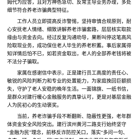
姆代为应答，且对方神色急切、反常主导业务办理，多处
细节符合养老诈骗典型特征。
工作人员立即提高反诈警惕，坚持审慎合规原则，耐
心安抚老人情绪、细致讲解养老诈骗套路，层层核实取款
缘由与资金去向。经过反复沟通劝导，果断叫停这笔高风
险取现业务，成功保住老人毕生的养老积蓄。事后家属得
知详情后怕不已，如若资金取出，老人的全部养老钱将被
不法分子骗取。
家属在感谢信中表示，正是建行员工高度的责任心、
敏锐的风险判断力和专业的处置能力，为家庭挽回巨额损
失，守护了老人安稳的晚年生活。一面锦旗、一纸书信，
是群众对建行暖心金融服务的真挚认可，更是对基层金融
人为民初心的生动褒奖。
当前，养老诈骗手段不断翻新、隐蔽性更强，老年群
体资金安全风险突出。建行滨州黄河二路支行始终坚守
“金融为民”理念，前移反诈防控关口，落实“多问一句、