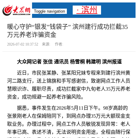
· 滨州
Toggle navigation
暖心守护“银发”钱袋子” 滨州建行成功拦截35
万元养老诈骗资金
2026-07-02 10:37:52 来源: 作者:
大众网记者 张佳 通讯员 杨雪桐 韩建明 滨州报道
近日，市民张某静、张某阳兄妹专程来到建行滨州黄
河二路支行，送上锦旗和手写感谢信，致谢网点工作人员
慧眼识诈、履职尽责，成功拦截家中九旬老人35万元养老
资金，成功规避一起养老诈骗风险。
据悉，事件发生在2026年5月11日下午。98岁高龄的
张景刚老人在保姆陪同下，到网点办理35万元大额现金支
取业务。办理过程中，网点工作人员敏锐发现异常：老人
年事已高、表述不清，无法说明资金用途，全程由随行保