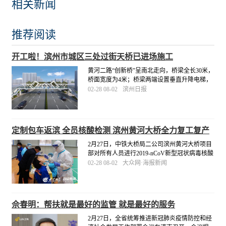
相关新闻
推荐阅读
开工啦！滨州市城区三处过街天桥已进场施工
黄河二路“创新桥”呈南北走向，桥梁全长30米，
桥面宽度为4米；桥梁两端设置垂直升降电梯，
人行梯道宽2.5米。市城管局将督促施工单位科
02-28 08-02
滨州日报
学组织施工，合理衔接工序，高标准、高质
量、按进度推进，于4月底前完成三处工程建
设。
[详细]
定制包车返滨 全员核酸检测 滨州黄河大桥全力复工复产
2月27日，中铁大桥局二公司滨州黄河大桥项目
部对所有人员进行2019-nCoV新型冠状病毒核酸
检测，严格落实疫情防控主体责任，为项目安
02-28 08-02
大众网·海报新闻
全复工复产保驾护航。同日，滨州黄河大桥项
目部定制“点对点”包车服务，派出两辆大巴车专
门前往梁山县接22名劳务人员返滨复工。
[详细]
佘春明：帮扶就是最好的监管 就是最好的服务
2月27日，全省统筹推进新冠肺炎疫情防控和经