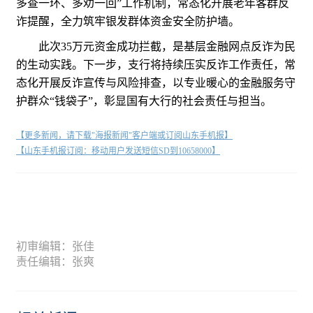
多查一环、多劝一回”工作机制，常态化开展老年客群反
诈提醒，全力筑牢银发群体资金安全防护墙。
此次35万元资金成功拦截，是基层金融网点反诈为民
的生动实践。下一步，支行将持续压实反诈工作责任，常
态化开展反诈宣传与风险排查，以专业暖心的金融服务守
护群众“钱袋子”，彰显国有大行的社会责任与担当。
【更多新闻，请下载"海报新闻"客户端或订阅山东手机报】
【山东手机报订阅：移动用户发送短信SD到10658000】
初审编辑：张佳
责任编辑：张爽