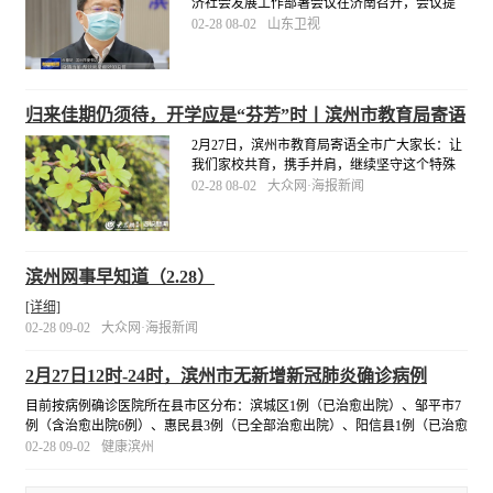
济社会发展工作部署会议在济南召开，会议提
出了统筹推进疫情防控和经济社会发展工作的
02-28 08-02
山东卫视
重点任务和重大举措。滨州市委书记佘春明表
示：“疫情当前，帮扶就是最好的监管，就是最
好的服务。
[详细]
归来佳期仍须待，开学应是“芬芳”时丨滨州市教育局寄语
全市广大家长
2月27日，滨州市教育局寄语全市广大家长：让
我们家校共育，携手并肩，继续坚守这个特殊
的假期，继续关心关注孩子的健康、学习和成
02-28 08-02
大众网·海报新闻
长，安心等待我们的开学通知！相信，即将到
来的开学季，定是“桃李芬芳”时！
[详细]
滨州网事早知道（2.28）
[详细]
02-28 09-02
大众网·海报新闻
2月27日12时-24时，滨州市无新增新冠肺炎确诊病例
目前按病例确诊医院所在县市区分布：滨城区1例（已治愈出院）、邹平市7
例（含治愈出院6例）、惠民县3例（已全部治愈出院）、阳信县1例（已治愈
出院）、无棣县3例（含治愈出院1例）。
[详细]
02-28 09-02
健康滨州