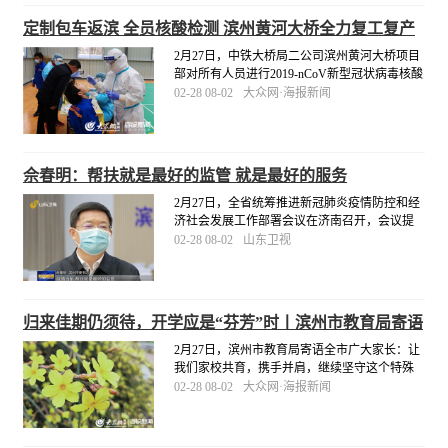
定制包车返滨 全员核酸检测 滨州黄河大桥全力复工复产
2月27日，中铁大桥局二公司滨州黄河大桥项目
部对所有人员进行2019-nCoV新型冠状病毒核酸
检测，严格落实疫情防控主体责任，为项目安
02-28 08-02
大众网·海报新闻
全复工复产保驾护航。同日，滨州黄河大桥项
目部定制“点对点”包车服务，派出两辆大巴车专
门前往梁山县接22名劳务人员返滨复工。
[详细]
佘春明：帮扶就是最好的监管 就是最好的服务
2月27日，全省统筹推进新冠肺炎疫情防控和经
济社会发展工作部署会议在济南召开，会议提
出了统筹推进疫情防控和经济社会发展工作的
02-28 08-02
山东卫视
重点任务和重大举措。滨州市委书记佘春明表
示：“疫情当前，帮扶就是最好的监管，就是最
好的服务。
[详细]
归来佳期仍须待，开学应是“芬芳”时丨滨州市教育局寄语
全市广大家长
2月27日，滨州市教育局寄语全市广大家长：让
我们家校共育，携手并肩，继续坚守这个特殊
的假期，继续关心关注孩子的健康、学习和成
02-28 08-02
大众网·海报新闻
长，安心等待我们的开学通知！相信，即将到
来的开学季，定是“桃李芬芳”时！
[详细]