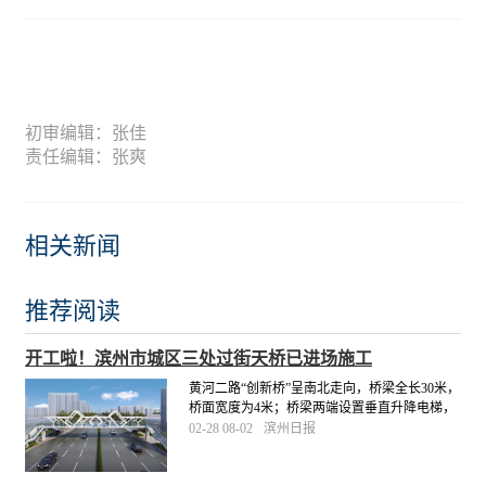
初审编辑：张佳
责任编辑：张爽
相关新闻
推荐阅读
开工啦！滨州市城区三处过街天桥已进场施工
黄河二路“创新桥”呈南北走向，桥梁全长30米，
桥面宽度为4米；桥梁两端设置垂直升降电梯，
人行梯道宽2.5米。市城管局将督促施工单位科
02-28 08-02
滨州日报
学组织施工，合理衔接工序，高标准、高质
量、按进度推进，于4月底前完成三处工程建
设。
[详细]