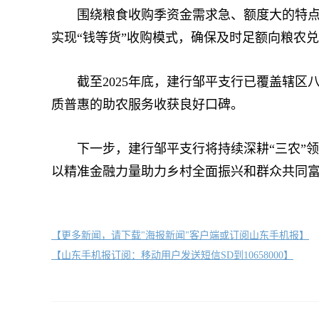
围绕粮食收购季资金需求急、额度大的特点，
实现“钱等货”收购模式，确保及时足额向粮农
截至2025年底，建行邹平支行已覆盖辖区八
质普惠的助农服务收获良好口碑。
下一步，建行邹平支行将持续深耕“三农”领
以精准金融力量助力乡村全面振兴和群众共同
【更多新闻，请下载"海报新闻"客户端或订阅山东手机报】
【山东手机报订阅：移动用户发送短信SD到10658000】