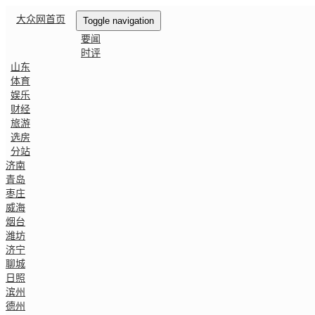
大众网首页
Toggle navigation
要闻
时评
山东
体育
娱乐
财经
旅游
选房
分站
济南
青岛
枣庄
威海
烟台
潍坊
济宁
聊城
日照
滨州
德州