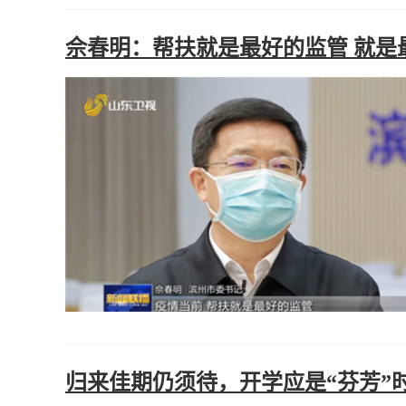
佘春明：帮扶就是最好的监管 就是
归来佳期仍须待，开学应是“芬芳”