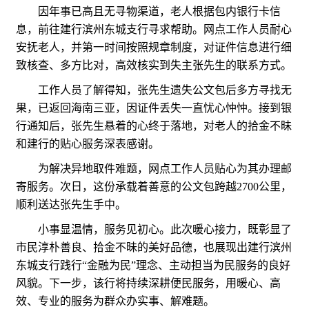
因年事已高且无寻物渠道，老人根据包内银行卡信
息，前往建行滨州东城支行寻求帮助。网点工作人员耐心
安抚老人，并第一时间按照规章制度，对证件信息进行细
致核查、多方比对，高效核实到失主张先生的联系方式。
工作人员了解得知，张先生遗失公文包后多方寻找无
果，已返回海南三亚，因证件丢失一直忧心忡忡。接到银
行通知后，张先生悬着的心终于落地，对老人的拾金不昧
和建行的贴心服务深表感谢。
为解决异地取件难题，网点工作人员贴心为其办理邮
寄服务。次日，这份承载着善意的公文包跨越2700公里，
顺利送达张先生手中。
小事显温情，服务见初心。此次暖心接力，既彰显了
市民淳朴善良、拾金不昧的美好品德，也展现出建行滨州
东城支行践行“金融为民”理念、主动担当为民服务的良好
风貌。下一步，该行将持续深耕便民服务，用暖心、高
效、专业的服务为群众办实事、解难题。