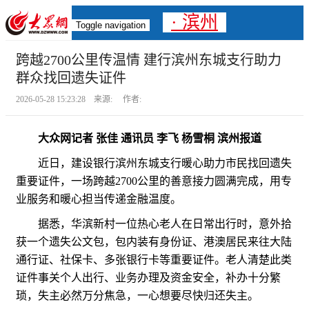
· 滨州
Toggle navigation
跨越2700公里传温情 建行滨州东城支行助力
群众找回遗失证件
2026-05-28 15:23:28 来源: 作者:
大众网记者 张佳 通讯员 李飞 杨雪桐 滨州报道
近日，建设银行滨州东城支行暖心助力市民找回遗失
重要证件，一场跨越2700公里的善意接力圆满完成，用专
业服务和暖心担当传递金融温度。
据悉，华滨新村一位热心老人在日常出行时，意外拾
获一个遗失公文包，包内装有身份证、港澳居民来往大陆
通行证、社保卡、多张银行卡等重要证件。老人清楚此类
证件事关个人出行、业务办理及资金安全，补办十分繁
琐，失主必然万分焦急，一心想要尽快归还失主。