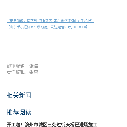
【更多新闻，请下载"海报新闻"客户端或订阅山东手机报】
【山东手机报订阅：移动用户发送短信SD到10658000】
初审编辑：张佳
责任编辑：张爽
相关新闻
推荐阅读
开工啦！滨州市城区三处过街天桥已进场施工