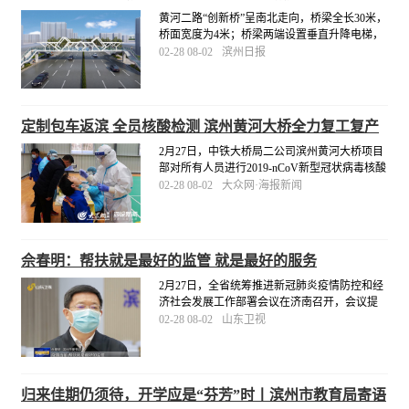
黄河二路“创新桥”呈南北走向，桥梁全长30米，
桥面宽度为4米；桥梁两端设置垂直升降电梯，
人行梯道宽2.5米。市城管局将督促施工单位科
02-28 08-02
滨州日报
学组织施工，合理衔接工序，高标准、高质
量、按进度推进，于4月底前完成三处工程建
设。
[详细]
定制包车返滨 全员核酸检测 滨州黄河大桥全力复工复产
2月27日，中铁大桥局二公司滨州黄河大桥项目
部对所有人员进行2019-nCoV新型冠状病毒核酸
检测，严格落实疫情防控主体责任，为项目安
02-28 08-02
大众网·海报新闻
全复工复产保驾护航。同日，滨州黄河大桥项
目部定制“点对点”包车服务，派出两辆大巴车专
门前往梁山县接22名劳务人员返滨复工。
[详细]
佘春明：帮扶就是最好的监管 就是最好的服务
2月27日，全省统筹推进新冠肺炎疫情防控和经
济社会发展工作部署会议在济南召开，会议提
出了统筹推进疫情防控和经济社会发展工作的
02-28 08-02
山东卫视
重点任务和重大举措。滨州市委书记佘春明表
示：“疫情当前，帮扶就是最好的监管，就是最
好的服务。
[详细]
归来佳期仍须待，开学应是“芬芳”时丨滨州市教育局寄语