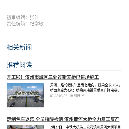
初审编辑：张佳
责任编辑：纪学敏
相关新闻
推荐阅读
开工啦！滨州市城区三处过街天桥已进场施工
黄河二路“创新桥”呈南北走向，桥梁全长30米，
桥面宽度为4米；桥梁两端设置垂直升降电梯，
人行梯道宽2.5米。市城管局将督促施工单位科
02-28 08-02
滨州日报
学组织施工，合理衔接工序，高标准、高质
量、按进度推进，于4月底前完成三处工程建
设。
[详细]
定制包车返滨 全员核酸检测 滨州黄河大桥全力复工复产
2月27日，中铁大桥局二公司滨州黄河大桥项目