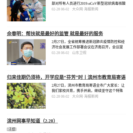
部对所有人员进行2019-nCoV新型冠状病毒核酸
检测，严格落实疫情防控主体责任，为项目安
02-28 08-02
大众网·海报新闻
全复工复产保驾护航。同日，滨州黄河大桥项
目部定制“点对点”包车服务，派出两辆大巴车专
门前往梁山县接22名劳务人员返滨复工。
[详细]
佘春明：帮扶就是最好的监管 就是最好的服务
2月27日，全省统筹推进新冠肺炎疫情防控和经
济社会发展工作部署会议在济南召开，会议提
出了统筹推进疫情防控和经济社会发展工作的
02-28 08-02
山东卫视
重点任务和重大举措。滨州市委书记佘春明表
示：“疫情当前，帮扶就是最好的监管，就是最
好的服务。
[详细]
归来佳期仍须待，开学应是“芬芳”时丨滨州市教育局寄语
全市广大家长
2月27日，滨州市教育局寄语全市广大家长：让
我们家校共育，携手并肩，继续坚守这个特殊
的假期，继续关心关注孩子的健康、学习和成
02-28 08-02
大众网·海报新闻
长，安心等待我们的开学通知！相信，即将到
来的开学季，定是“桃李芬芳”时！
[详细]
滨州网事早知道（2.28）
[详细]