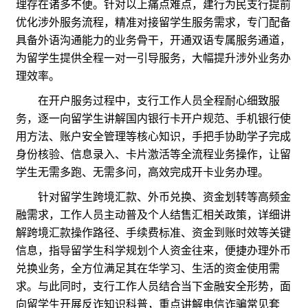
理存在诸多不便。针对以上痛点难点，建行为民支行提前
优化涉外服务流程，精准对接留学生服务需求，专门配备
具备外语沟通能力的业务骨干，开通双语专属服务通道，
为留学生提供全程一对一引导服务，大幅提升涉外业务办
理效率。
在开户服务过程中，支行工作人员全程耐心细致服
务，逐一向留学生讲解国内银行卡开户规范、手机银行使
用方法、账户安全管理等核心知识，手把手协助学子完成
身份核验、信息录入、卡片激活等全流程业务操作，让留
学生无需多跑、无需多问，高效完成开卡业务办理。
针对留学生跨境汇款、外币兑换、资金划转等高频金
融需求，工作人员主动普及个人结售汇相关政策，详细讲
解跨境汇款操作路径、手续费标准、资金到账时效等关键
信息，指导留学生科学规划个人资金往来，便捷办理外币
兑换业务，全方位满足其在华学习、生活的资金使用需
求。与此同时，支行工作人员结合当下金融安全形势，面
向留学生开展反诈知识科普，重点讲解电信诈骗常见套