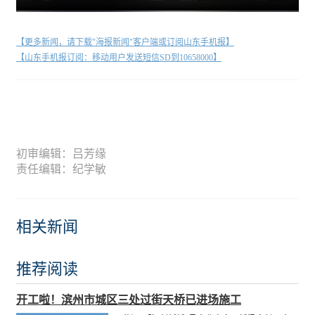
【更多新闻，请下载"海报新闻"客户端或订阅山东手机报】
【山东手机报订阅：移动用户发送短信SD到10658000】
初审编辑：吕芳缘
责任编辑：纪学敏
相关新闻
推荐阅读
开工啦！滨州市城区三处过街天桥已进场施工