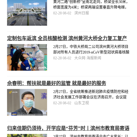
黄河二路“创新桥”呈南北走向，桥梁全长30米，
桥面宽度为4米；桥梁两端设置垂直升降电梯，
人行梯道宽2.5米。市城管局将督促施工单位科
02-28 08-02
滨州日报
学组织施工，合理衔接工序，高标准、高质
量、按进度推进，于4月底前完成三处工程建
设。
[详细]
定制包车返滨 全员核酸检测 滨州黄河大桥全力复工复产
2月27日，中铁大桥局二公司滨州黄河大桥项目
部对所有人员进行2019-nCoV新型冠状病毒核酸
检测，严格落实疫情防控主体责任，为项目安
02-28 08-02
大众网·海报新闻
全复工复产保驾护航。同日，滨州黄河大桥项
目部定制“点对点”包车服务，派出两辆大巴车专
门前往梁山县接22名劳务人员返滨复工。
[详细]
佘春明：帮扶就是最好的监管 就是最好的服务
2月27日，全省统筹推进新冠肺炎疫情防控和经
济社会发展工作部署会议在济南召开，会议提
出了统筹推进疫情防控和经济社会发展工作的
02-28 08-02
山东卫视
重点任务和重大举措。滨州市委书记佘春明表
示：“疫情当前，帮扶就是最好的监管，就是最
好的服务。
[详细]
归来佳期仍须待，开学应是“芬芳”时丨滨州市教育局寄语
全市广大家长
2月27日，滨州市教育局寄语全市广大家长：让