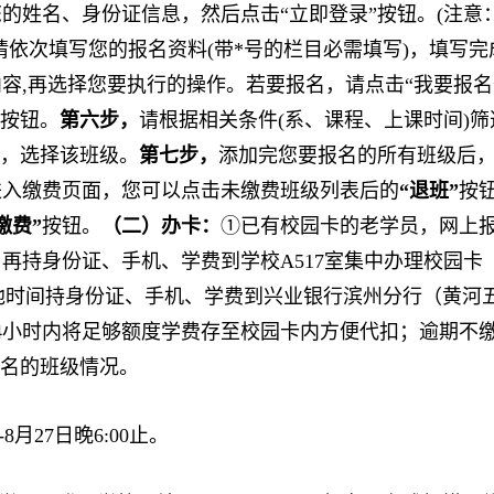
的姓名、身份证信息，然后点击“立即登录”按钮。(注
请依次填写您的报名资料(带*号的栏目必需填写)，填写完
容,再选择您要执行的操作。若要报名，请点击“我要报名
”按钮。
第六步，
请根据相关条件(系、课程、上课时间)
钮，选择该班级。
第七步，
添加完您要报名的所有班级后
进入缴费页面，您可以点击未缴费班级列表后的
“退班”
按
缴费”
按钮。
（二）办卡：
①已有校园卡的老学员，网上
身份证、手机、学费到学校A517室集中办理校园卡（集中办
），其他时间持身份证、手机、学费到兴业银行滨州分行（黄
4小时内将足够额度学费存至校园卡内方便代扣；逾期不
报名的班级情况。
-8月27日晚6:00止。