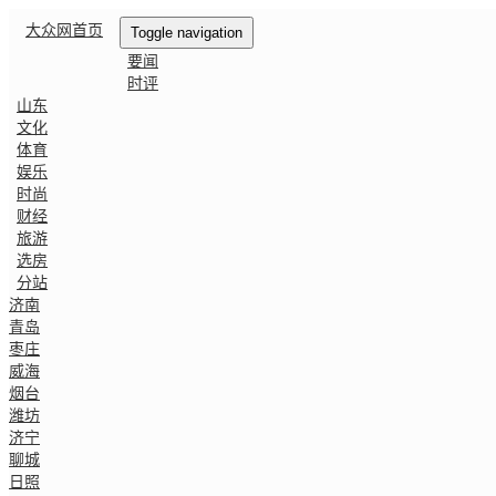
大众网首页
Toggle navigation
要闻
时评
山东
文化
体育
娱乐
时尚
财经
旅游
选房
分站
济南
青岛
枣庄
威海
烟台
潍坊
济宁
聊城
日照