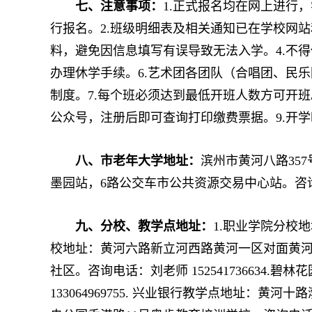
七、注意事项：
1.正式报名均在网上进行，
行报名。2.班级明细表及相关通知已在学校网
料，避免因信息填写有误导致无法入学。4.不
办理休学手续。6.艺术团各团队（合唱团、民
制度。7.每个班必须达到最低开班人数方可开班
公众号，注册后即可查询打印缴费票据。9.开学时间
八、市老年大学地址：
滨州市黄河八路357
墨园站，6路公交车市公共资源交易中心站。咨询电话：3
九、分校、教学点地址：
1.职业学院分校地址
校地址：黄河六路新立河西路黄河一区对面黄河社区
社区。咨询电话：刘老师 15254173663
133064969755. 兴业银行教学点地址：黄河