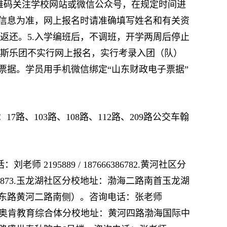
扫描二维码关注学校网站或微信公众号，在规定时间进
证信息为准，网上报名时请准确填写姓名和有关资
返还。5.入学编班后，不调班，开学两周后停止
克斯乐团不实行网上报名，实行考录入团（队）
票据。学员用手机微信绑定“山东财政电子票据”
、103路、108路、112路、209路公交车翰
195889 / 187666386782.黄河社区分
0873.玉龙湖社区分校地址：渤海二路南首玉龙湖
立河东路黄河二路南侧）。咨询电话：张老师
0006.奥肯教育综合体分校地址：黄河四路渤海国际中