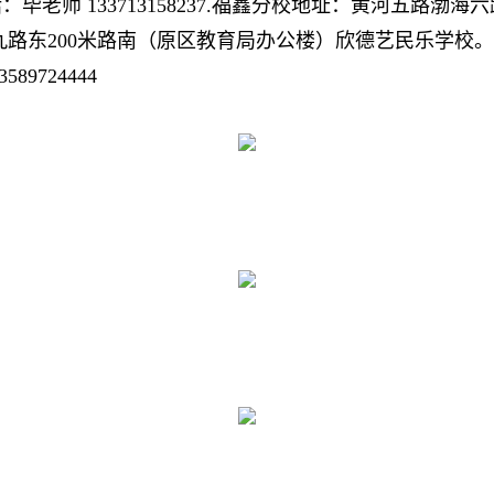
毕老师 133713158237.福鑫分校地址：黄河五路渤
渤海九路东200米路南（原区教育局办公楼）欣德艺民乐学校。咨询
9724444