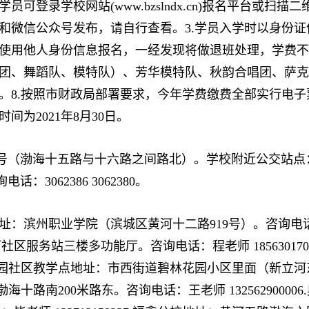
学员可登录学校网站(www.bzslndx.cn)报名平台或
站和微信公众号发布，请自行查看。3.学员入学时以身份
得使用他人身份信息报名，一经发现将做退班处理，学费不
乐团、舞蹈队、模特队）、芳华模特队、秋韵合唱团、萨
。8.按照市财政局部署要求，今年学费缴费全部实行电子
为2021年8月30日。
号（渤海十五路与十六路之间路北）。学校附近公交站点：17路
062386 3062380。
：滨州职业学院（滨城区黄河十二路919号）。咨询电话：刘老师 2
服务站三楼多功能厅。咨询电话：程老师 18563017
4.碧林花园社区教学点地址：市西街道碧林花园小区里面（新
十路渤海十路南200米路东。咨询电话：王老师 13256290